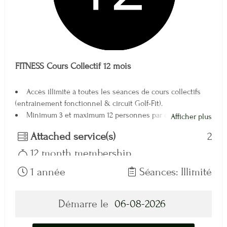
FITNESS Cours Collectif 12 mois
Accès illimité à toutes les séances de cours collectifs
(entrainement fonctionnel & circuit Golf-Fit).
Minimum 3 et maximum 12 personnes par cours
Afficher plus
Réservation obligatoire
Attached service(s)
2
Tous les lundi et mercredi de 10h à 11h
Tous les lundi, mercredi et vendredi de 12h15 à 13h15
12 month membership
Cours Collectif
1 année
Séances: Illimité
Démarre le
06-08-2026