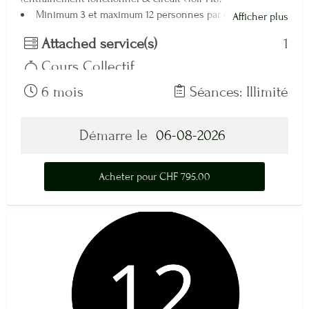
Minimum 3 et maximum 12 personnes par cours
Afficher plus
Réservation obligatoire
Attached service(s)
1
Tous les lundi et mercredi de 10h à 11h
Tous les lundi, mercredi et vendredi de 12h15 à 13h15
Cours Collectif
6 mois
Séances: Illimité
Démarre le
06-08-2026
Acheter pour CHF 795.00