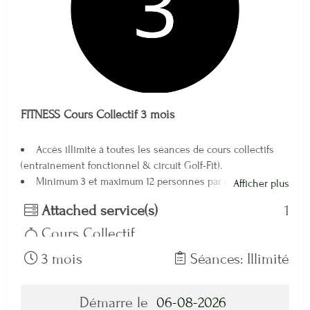
FITNESS Cours Collectif 3 mois
Accès illimité à toutes les séances de cours collectifs
(entrainement fonctionnel & circuit Golf-Fit).
Minimum 3 et maximum 12 personnes par cours
Afficher plus
Réservation obligatoire
Attached service(s)
1
Tous les lundi et mercredi de 10h à 11h
Tous les lundi, mercredi et vendredi de 12h15 à 13h15
Cours Collectif
3 mois
Séances: Illimité
Démarre le
06-08-2026